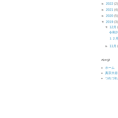
►
2022
(2)
►
2021
(4)
►
2020
(5)
▼
2019
(3)
▼
12月
令和2
１２
►
11月
ページ
ホーム
真宗大谷派西
つれづれ（s