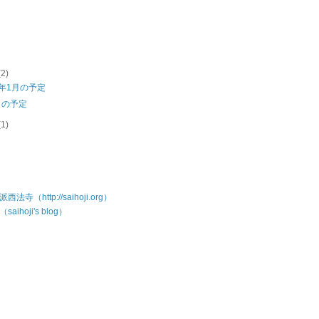
(2)
年1月の予定
月の予定
(1)
法寺（http://saihoji.org）
aihoji's blog）